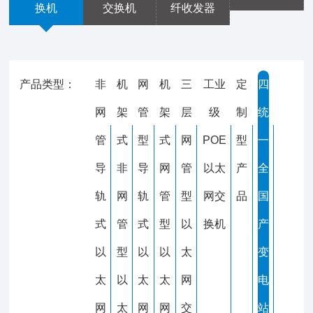
换机
交换机
纤收发器
产品类型：
非
机
网
机
三
工业
定
四
网
架
管
架
层
级
制
统
管
式
型
式
网
POE
型
一
导
非
导
网
管
以太
产
全
轨
网
轨
管
型
网交
品
国
式
管
式
型
以
换机
产
以
型
以
以
太
变
太
以
太
太
网
电
网
太
网
网
交
站